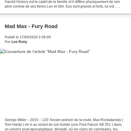
Harold Hickory est le cadet de la famille et il diffère physiquement de son
père comme de ses frères Leo et Olin. Eux sont grands et forts, lui est...
différent, ce qui dans son environnement...
Mad Max - Fury Road
Publié le 17/08/2020 à 08:00
Par
Lee Rony
George Miller – 2015 – 120' Ancien policier de la route, Max Rockatansky (
Tom Hardy ) err e au volant de son bolide (une Ford Falcon XB 351 ) dans
un univers post-apocalyptique, dévasté, où les clans de cannibales, les