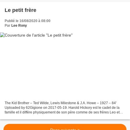
Le petit frère
Publié le 16/08/2020 à 08:00
Par
Lee Rony
The Kid Brother – Ted Wilde, Lewis Milestone & J.A. Howe – 1927 – 84'
Uploaded by 62Gigione on 2017-05-19. Harold Hickory est le cadet de la
famille et il diffère physiquement de son père comme de ses frères Leo et
Olin. Eux sont grands et forts, pas...