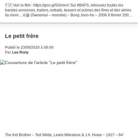
🇫🇷 Voir le film : https://goo.gl/5GrmnV Sur #BAFS, retrouvez toutes les
bandes annonces, trailers, extraits, teasers et scènes des films et des séries
du mom... 괴물 (Gwoemul – monstre) – Bong Joon-ho – 2006 9 février 2000
dans la morgue de la base américaine...
Le petit frère
Publié le 23/08/2020 à 08:00
Par
Lee Rony
The Kid Brother – Ted Wilde, Lewis Milestone & J.A. Howe – 1927 – 84'