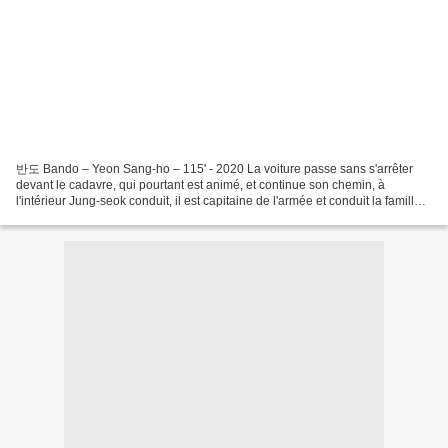
반도 Bando – Yeon Sang-ho – 115' - 2020 La voiture passe sans s'arrêter
devant le cadavre, qui pourtant est animé, et continue son chemin, à
l'intérieur Jung-seok conduit, il est capitaine de l'armée et conduit la famille
de sa sœur pour la mettre à l'abri....