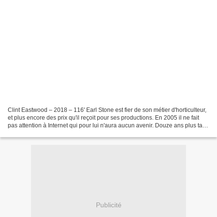
Clint Eastwood – 2018 – 116' Earl Stone est fier de son métier d'horticulteur,
et plus encore des prix qu'il reçoit pour ses productions. En 2005 il ne fait
pas attention à Internet qui pour lui n'aura aucun avenir. Douze ans plus tard
il révise son opinion...
Publicité