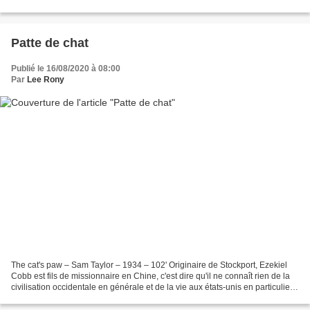
sectes et les gangs de motards...
Patte de chat
Publié le 16/08/2020 à 08:00
Par
Lee Rony
The cat's paw – Sam Taylor – 1934 – 102' Originaire de Stockport, Ezekiel
Cobb est fils de missionnaire en Chine, c'est dire qu'il ne connaît rien de la
civilisation occidentale en générale et de la vie aux états-unis en particulier.
Vingt années passent,...