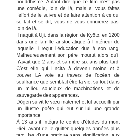
bouddhisme. Autant dire que ce film n'est pas
une comédie, loin de là, mais si vous faites
l'effort de le suivre et de faire attention à ce qui
se fait et se dit, vous ne vous ennuierez pas,
loin de là.
Il naquit à Uji, dans la région de Ky
ōto,
en 1200
dans une famille aristocratique à l'intérieur de
laquelle il reçut l'éducation due à son rang.
Malheureusement son père mourut alors qu'il
n'avait que 2 ans et sa mère six ans plus tard.
C'est elle qui l'incita à devenir moine et à
trouver LA voie au travers de l'océan de
souffrance que semblait être la vie, surtout dans
un milieu soucieux de machinations et de
sauvegarde des apparences.
D
ō
gen suivit le vœu maternel et fut accueilli par
un illustre poète qui eut sur lui une grande
importance.
À 13 ans il intégra le centre d'études du mont
Hiei, avant de le quitter quelques années plus
tard, las d'une pratique sans signification, aux