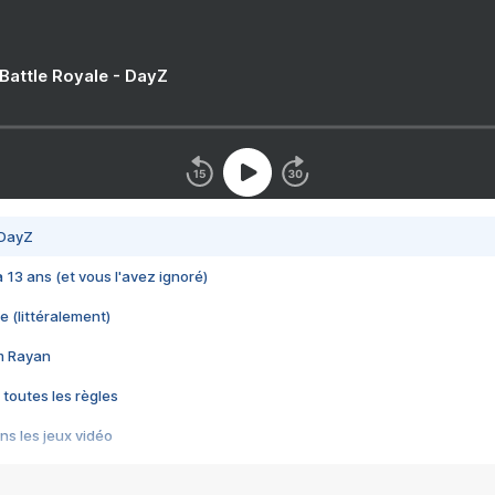
 Battle Royale - DayZ
 DayZ
 a 13 ans (et vous l'avez ignoré)
e (littéralement)
im Rayan
 toutes les règles
s les jeux vidéo
us choquant de Rockstar ? - Le scandale BULLY