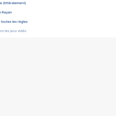
e (littéralement)
im Rayan
 toutes les règles
s les jeux vidéo
us choquant de Rockstar ? - Le scandale BULLY
e plus moche de Steam
du RÊVE tourne au CAUCHEMAR
pendant 8 heures
it… à tort
umiliés par un jeu vidéo
ire - Final Fantasy 8
ti un empire - Age of Empires
story DOFUS