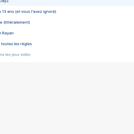
 DayZ
 a 13 ans (et vous l'avez ignoré)
e (littéralement)
im Rayan
 toutes les règles
s les jeux vidéo
us choquant de Rockstar ? - Le scandale BULLY
e plus moche de Steam
du RÊVE tourne au CAUCHEMAR
pendant 8 heures
it… à tort
umiliés par un jeu vidéo
ire - Final Fantasy 8