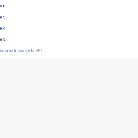
e 6
e 5
e 4
e 3
s créatrices de la VF !
e 2
e 1
e Mektoub My Love arrive enfin ! Rencontre avec Shaïn Boumedine et Sal
i : après Toni en famille
elle réalise le bouleversant Dites lui que je l'aime
ais ! Rencontre autour de Vie privée de Rebecca Zlotowski
 de Marguerite, Grave... Rencontre avec Ella Rumpf