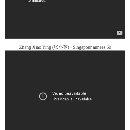
Zhang Xiao Ying (张小英) - Singapour années 60