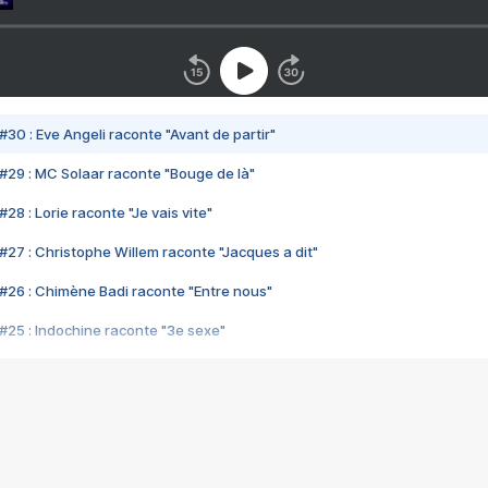
#30 : Eve Angeli raconte "Avant de partir"
#29 : MC Solaar raconte "Bouge de là"
28 : Lorie raconte "Je vais vite"
#27 : Christophe Willem raconte "Jacques a dit"
#26 : Chimène Badi raconte "Entre nous"
#25 : Indochine raconte "3e sexe"
#24 : Zaho raconte "C'est chelou"
#23 : Patrick Bruel raconte "Au café des délices"
#22 : Kyo raconte "Le chemin"
#21 : Nolwenn Leroy raconte "Cassé"