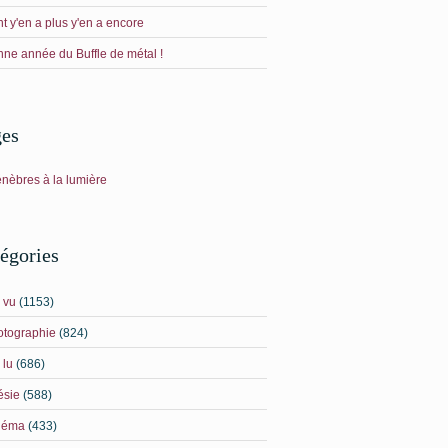
t y'en a plus y'en a encore
ne année du Buffle de métal !
ges
énèbres à la lumière
égories
i vu
(1153)
otographie
(824)
 lu
(686)
ésie
(588)
néma
(433)