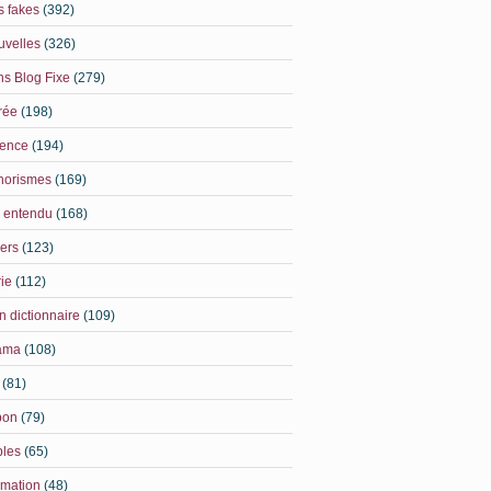
 fakes
(392)
uvelles
(326)
s Blog Fixe
(279)
rée
(198)
ience
(194)
horismes
(169)
i entendu
(168)
ers
(123)
ie
(112)
 dictionnaire
(109)
ama
(108)
(81)
pon
(79)
bles
(65)
imation
(48)