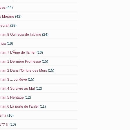
tres
(44)
b Morane
(42)
ecraft
(28)
an.8 Qui regarde l'abîme
(24)
nga
(16)
an.7 L'Âme de l'Enfer
(16)
man.1 Dernière Promesse
(15)
man.2 Dans l'Ombre des Murs
(15)
an.3 ... ou Rêve
(15)
an.4 Survivre au Mal
(12)
man.5 Héritage
(12)
an.6 La porte de l'Enfer
(11)
néma
(10)
ゴフミ
(10)