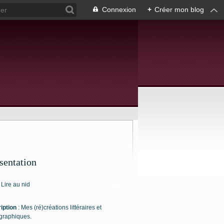
Connexion
+
Créer mon blog
sentation
: Lire au nid
iption
: Mes (ré)créations littéraires et
graphiques.