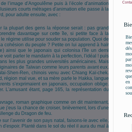
Conta
 de l’image d'Angoulême puis à l'école d'animation
lusieurs courts métrages d'animation elle passe à la
, pour adulte ensuite, avec :
Bie
la plupart des gens la réponse serait : pas grand
prendre davantage sur cette île, si petite face à la
Bie
le régime utilise pour souder sa population. Quoi de
mes
a cohésion du peuple ? Petite on lui apprend à haïr
dés
 ainsi que le japonais qui colonisa l'île un demi
mon
e voit parler le mandarin à la perfection, l'idéal ! puis
par
dans les plus grandes universités américaines. Mais
moi
originaires de Taïwan comme leurs parents avant eux.
rev
s Wai-Shen-Ren, chinois venu avec Chiang Kaï-chek.
que
sud, région mal vue, et sa mère parle le Hakka, langue
en
rents s'exprimaient en japonais, occupation oblige.
con
er. L'amusant étant, page 165, la représentation du
sou
uvrage, roman graphique comme on dit maintenant,
ue j'eus la chance de croiser, brièvement, lors d'une
hallenge du Dragon de feu.
Rec
 sur l'avenir de son pays natal, faisons-le avec elle,
 d'espoir. Planté dans le sol du réel il aura du mal à