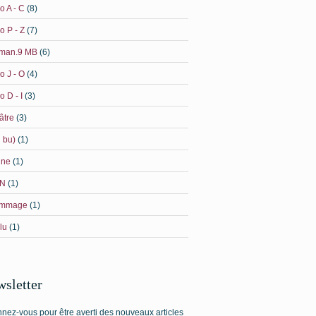
o A - C
(8)
o P - Z
(7)
man.9 MB
(6)
o J - O
(4)
o D - I
(3)
âtre
(3)
i bu)
(1)
ine
(1)
N
(1)
mmage
(1)
 lu
(1)
sletter
nez-vous pour être averti des nouveaux articles