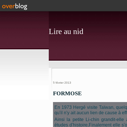
Lire au nid
5 février 2013
FORMOSE
En 1973 Hergé visite Taïwan, quelque
qu'il n'y ait aucun lien de cause à eff
Ainsi la petite Li-chin grandit-elle
études d'histoire.
Finalement elle s'