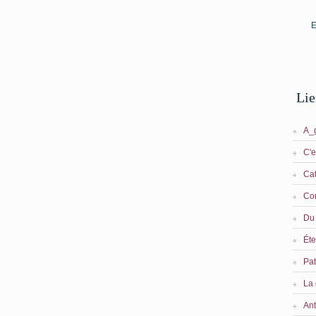
E
Li
A_g
C'e
Cat
Cor
Du 
Éte
Pat
La 
Ant