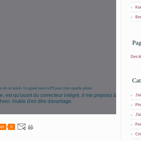
Kan
Bon
Pa
Des t
Cat
ur de cet article. Un grand merci à P9 pour cette superbe photo.
e, est qu'usant du correcteur intégré, il me proposa à
J'a
ien. Inutile d'en dire davantage.
Ph
J'ai
Po
st
0
Ci