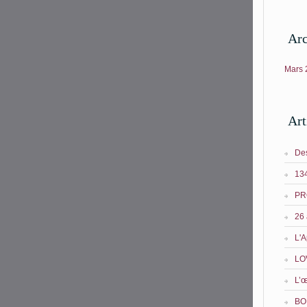
Arc
Mars
Art
Des
134
PR
26 
L'A
LO
L’œ
BO