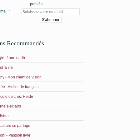
publiés.
mail
ens Recommandés
irl_from_earth
st la vie
hy - Mon chant de vision
ée - Atelier de français
côté de chez Heide
rnels-éclairs
iVore
culture se partage
oni - Passion livre