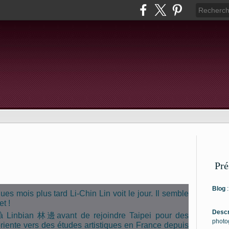
Pré
Blog
s mois plus tard Li-Chin Lin voit le jour. Il semble
et !
Descr
 à Linbian
林邊
avant de rejoindre Taipei pour des
photo
oriente vers des études artistiques en France depuis