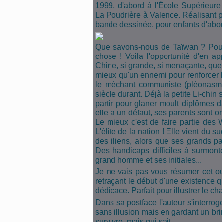
1999, d'abord à l'École Supérieure
La Poudrière à Valence. Réalisant p
bande dessinée, pour enfants d'abord
Que savons-nous de Taïwan ? Pour 
chose ! Voila l'opportunité d'en ap
Chine, si grande, si menaçante, que 
mieux qu'un ennemi pour renforcer l
le méchant communiste (pléonasme)
siècle durant. Déjà la petite Li-chin s
partir pour glaner moult diplômes 
elle a un défaut, ses parents sont 
Le mieux c'est de faire partie de
L'élite de la nation ! Elle vient du 
des iliens, alors que ses grands pa
Des handicaps difficiles à surmont
grand homme et ses initiales...
Je ne vais pas vous résumer cet o
retraçant le début d'une existence q
dédicace. Parfait pour illustrer le c
Dans sa postface l'auteur s'interroge
sans illusion mais en gardant un brin
survivre, mais qui sait.