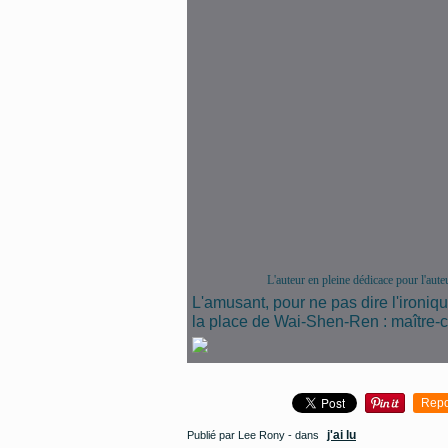
L'auteur en pleine dédicace pour l'aute
L'amusant, pour ne pas dire l'ironiqu
la place de Wai-Shen-Ren : maître-ch
Repo
j'ai lu
Publié par Lee Rony
-
dans