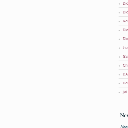
Dic
Dic
Ro
Dic
Dic
the
(j'a
Ch
DA
Ho
j'ai
New
Abon