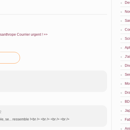
Des
No
San
Co
santhrope
Courrier urgent ! >>
Sc
Ap
J'a
Div
Ser
Mon
Dr
BD
Ja
2
e, se... ressemble !<br /> <br /> <br /> <br />
Fa
An