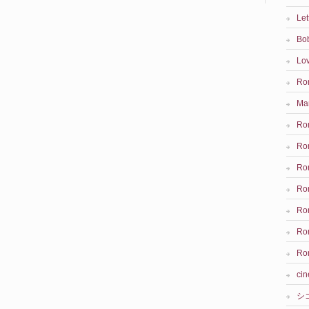
Let
Bo
Lov
Rom
Ma
Rom
Ro
Ro
Rom
Rom
Ro
Rom
ci
シ