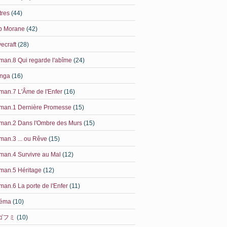
tres
(44)
b Morane
(42)
ecraft
(28)
an.8 Qui regarde l'abîme
(24)
nga
(16)
an.7 L'Âme de l'Enfer
(16)
man.1 Dernière Promesse
(15)
man.2 Dans l'Ombre des Murs
(15)
an.3 ... ou Rêve
(15)
an.4 Survivre au Mal
(12)
man.5 Héritage
(12)
an.6 La porte de l'Enfer
(11)
néma
(10)
ゴフミ
(10)