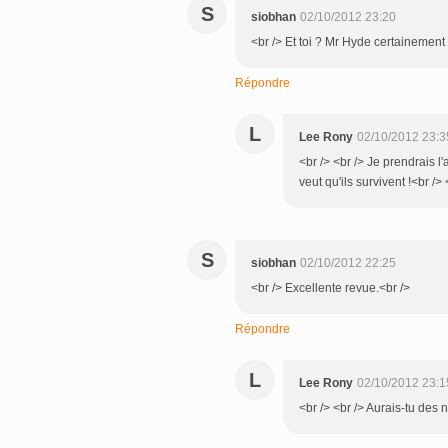
S
siobhan
02/10/2012 23:20
<br /> Et toi ? Mr Hyde certainement
Répondre
L
Lee Rony
02/10/2012 23:3
<br /> <br /> Je prendrais l'a
veut qu'ils survivent !<br /> 
S
siobhan
02/10/2012 22:25
<br /> Excellente revue.<br />
Répondre
L
Lee Rony
02/10/2012 23:1
<br /> <br /> Aurais-tu des n