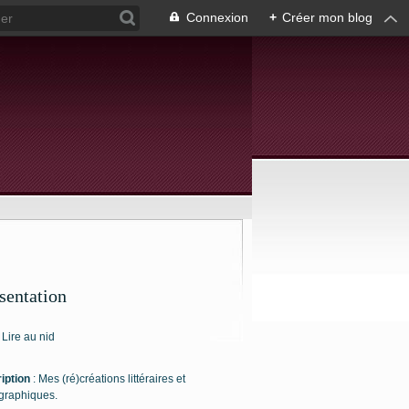
Connexion
+
Créer mon blog
sentation
: Lire au nid
iption
: Mes (ré)créations littéraires et
graphiques.