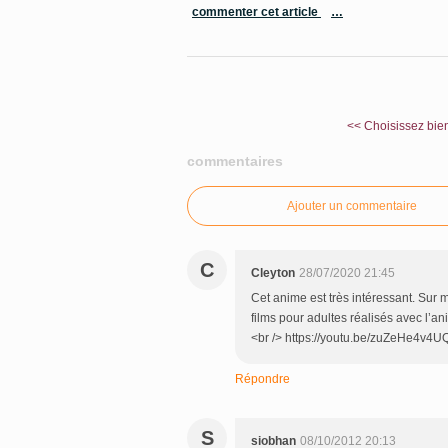
commenter cet article
…
<< Choisissez bien
commentaires
Ajouter un commentaire
C
Cleyton
28/07/2020 21:45
Cet anime est très intéressant. Sur m
films pour adultes réalisés avec l’an
<br /> https://youtu.be/zuZeHe4v4U
Répondre
S
siobhan
08/10/2012 20:13