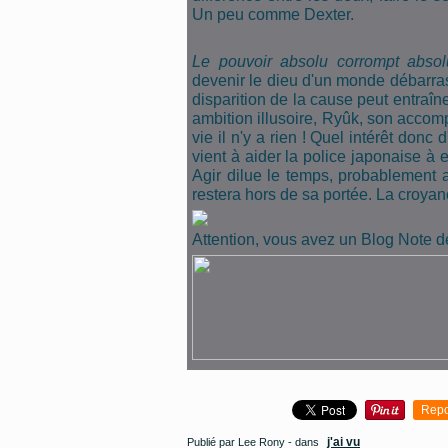
Un peu comme Dexter.
Le pouvoir absolu corrompt abso
devenir le dieu d'un monde débarras
disparition de la cause peut entraîne
ambition illusoire, Ryûk, son accomp
vie il n'y a rien ! Quel intérêt donc d'
vient à aider la police japonaise à
Agir dilue le temps, probablement a
restera hors de sa portée. La croyan
Attention, vous avez un Blog Note de
Repo
j'ai vu
Publié par Lee Rony
-
dans