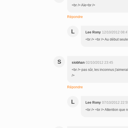
<br /> Aïe<br />
Répondre
L
Lee Rony
12/10/2012 08:4
<br /> <br /> Au début seulem
S
siobhan
02/10/2012 23:45
<br /> pas sûr, les inconnus j'aimerai
/>
Répondre
L
Lee Rony
07/10/2012 22:5
<br /> <br /> Attention que n