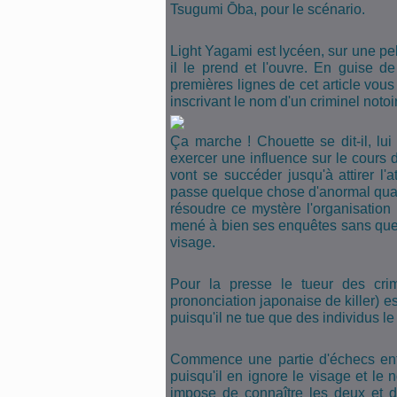
Tsugumi
Ō
ba, pour le scénario.
Light Yagami est lycéen, sur une pelo
il le prend et l'ouvre. En guise 
premières lignes de cet article vous 
inscrivant le nom d'un criminel notoi
Ça marche ! Chouette se dit-il, l
exercer une influence sur le cours
vont se succéder jusqu'à attirer l'a
passe quelque chose d'anormal quand
résoudre ce mystère l'organisation p
mené à bien ses enquêtes sans que 
visage.
Pour la presse le tueur des cri
prononciation japonaise de killer) es
puisqu'il ne tue que des individus 
Commence une partie d'échecs entr
puisqu'il en ignore le visage et le 
impose de connaître les deux et d'