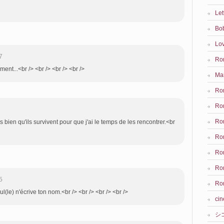
Let
Bo
Lov
7
Rom
ent...<br /> <br /> <br /> <br />
Ma
Rom
Ro
Ro
s bien qu'ils survivent pour que j'ai le temps de les rencontrer.<br
Rom
Rom
Ro
5
Rom
ul(le) n'écrive ton nom.<br /> <br /> <br /> <br />
ci
シ