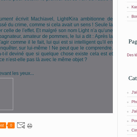
Kan
Bon
lument
écrivit Machiavel, Light/Kira ambitionne de
sé du crime, comme si cela avait un sens ! Seule la
r celle de l'effet. Et malgré son nom Light n'a qu'une
agnateur, amateur de pommes, le lui a dit : Après la
Pa
agir comme il le fait, lui qui est si intelligent qu'il en
 enquêter, sur lui-même ! Ne peut que le comprendre.
-t-il deviné que si quelque chose existe cela est et
Des t
ce n'est-elle pas là avec le même objet ?
vant les yeux...
Cat
J'a
Ph
J'ai
Po
st
0
Ci