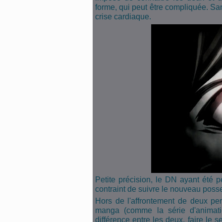
forme, qui peut être compliquée. San
crise cardiaque.
Petite précision, le DN ayant été p
contraint de suivre le nouveau posse
Hors de l'affrontement de deux per
manga (comme la série d'animatio
différence entre les deux, faire le s