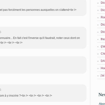
Dic
 et pas forcément les personnes auxquelles on s'attend<br />
Dic
Ro
Dic
Dic
5
nnuaire... En fait c'est l'inverse qu'il faudrait, noter ceux dont on
the
<br /> <br /> <br />
(j'a
Ch
DA
Ho
j'ai
5
New
om à y inscrire ?<br /> <br /> <br /> <br />
Abon