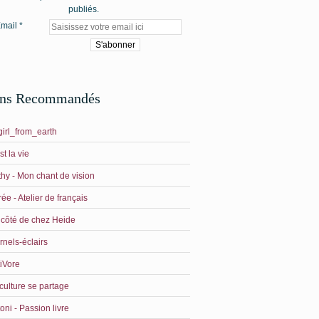
publiés.
mail
ens Recommandés
irl_from_earth
st la vie
hy - Mon chant de vision
ée - Atelier de français
côté de chez Heide
rnels-éclairs
iVore
culture se partage
oni - Passion livre