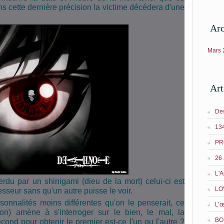
s cette dernière précision la victime décédera d'une
Arc
Mars
Art
Des
134
PR
26 
L'A
erdu par un shinigami (dieu de la mort) celui-ci est
LO
sseur sans qu'un autre puisse le voir.
sonnalités moins différentes qu'on le penserait, ce
L’œ
n) amène à s'interroger sur le bien, le mal, la
BO
econd pour obtenir le premier est-ce l'un ou l'autre ?