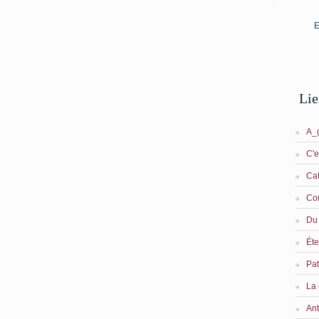
E
Li
A_g
C'e
Cat
Cor
Du 
Éte
Pat
La 
Ant