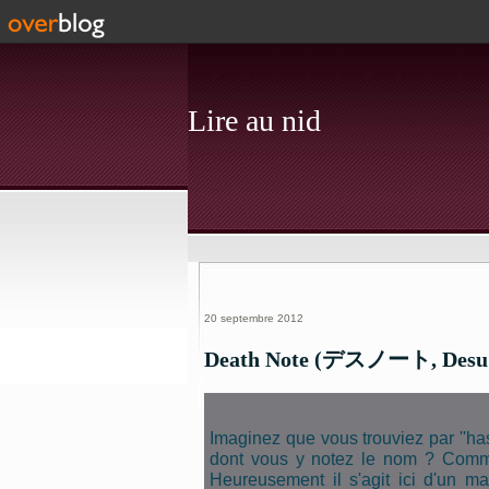
Lire au nid
20 septembre 2012
Death Note (デスノート, Desu 
Imaginez que vous trouviez par ''has
dont vous y notez le nom ? Commen
Heureusement il s'agit ici d'un m