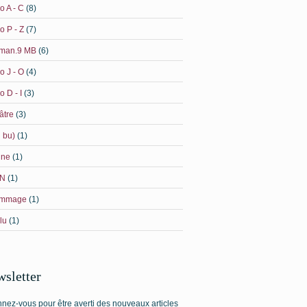
o A - C
(8)
o P - Z
(7)
man.9 MB
(6)
o J - O
(4)
o D - I
(3)
âtre
(3)
i bu)
(1)
ine
(1)
N
(1)
mmage
(1)
 lu
(1)
sletter
nez-vous pour être averti des nouveaux articles