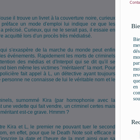
Conta
use il trouve un livret à la couverture noire, curieux
de préface un mode d'emploi lui indique ce que les
Bie
a précisé. Curieux, qui ne le serait pas, il essaie en
re acquitté lors d'un procès très médiatisé.
Bie
mes
ui qui s'exaspère de la marche du monde peut enfin
dés
 des événements. Rapidement les morts de criminels
mon
ttention des médias et d'Interpol qui se dit qu'il se
par
 bien même les victimes ''méritaient'' la mort. Pour
moi
olicière fait appel à L, un détective ayant toujours
rev
personne ne connaisse de lui le véritable nom et le
que
en
con
sou
minels, surnommé Kira (par homophonie avec la
t une vedette qui fait vendre, un criminel certes mais
le méritant est-ce grave. Hmmm ?
Rec
e Kira et L, le premier ne pouvant tuer le second
nom, en effet, pour que le Death Note soit efficace il
inscrire la date et l'heure de la mort ainsi que sa