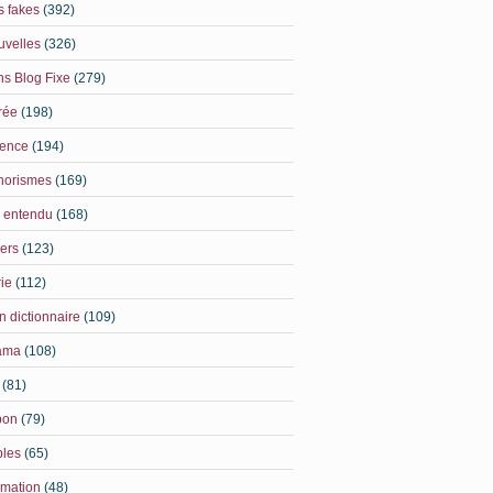
 fakes
(392)
uvelles
(326)
s Blog Fixe
(279)
rée
(198)
ience
(194)
horismes
(169)
i entendu
(168)
ers
(123)
ie
(112)
 dictionnaire
(109)
ama
(108)
(81)
pon
(79)
bles
(65)
imation
(48)