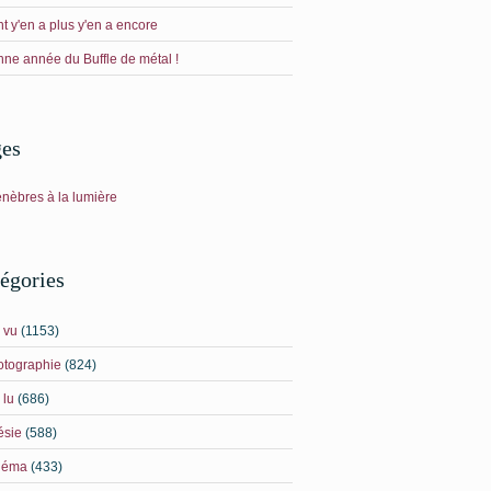
t y'en a plus y'en a encore
ne année du Buffle de métal !
ges
énèbres à la lumière
égories
i vu
(1153)
otographie
(824)
 lu
(686)
ésie
(588)
néma
(433)