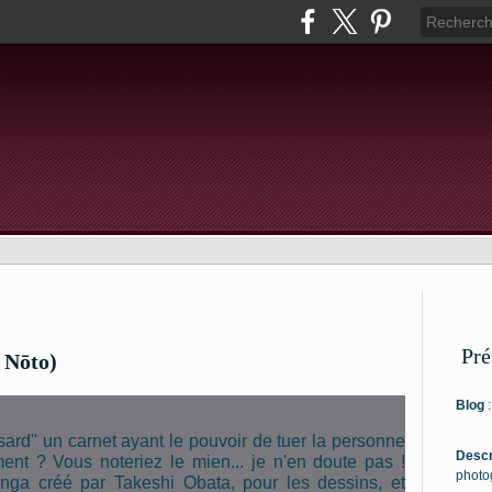
Pré
Nōto)
Blog
ard'' un carnet ayant le pouvoir de tuer la personne
Descr
t ? Vous noteriez le mien... je n'en doute pas !
photo
anga créé par Takeshi Obata, pour les dessins, et