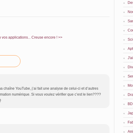
Des
No
San
Co
 vos applications...
Creuse encore ! >>
Sc
Ap
J'a
Div
Ser
Mon
a chaîne YouTube, j’ai fait une analyse de celui-ci et d’autres
imation numérique. Si vous voulez vérifier que c’est le lien????
Dr
Q
BD
Ja
Fa
An